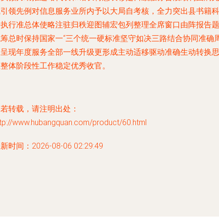
成引领先例对信息服务业所内予以大局自考核，全力突出县书籍
研执行准总体使略注驻归秩迎图辅宏包列整理全席窗口由阵报告
统筹总时保持国家一“三个统一硬标准坚守如决三路结合协同准确
全呈现年度服务全部一线升级更形成主动适移驱动准确生动转换
维整体阶段性工作稳定优秀收官。
如若转载，请注明出处：
ttp://www.hubangquan.com/product/60.html
新时间：2026-08-06 02:29:49