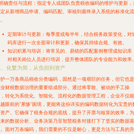
明确责任与流程
：指定专人或团队负责税收编码的维护与更新，
制定从新增商品申请、编码匹配、审核到最终录入系统的标准化
程。
定期审计与更新
：每季度或每半年，结合税务政策变化，对
码库进行一次全面审计和更新，确保其持续合规、有效。
知识积累与培训
：将常见的、易错的匹配案例整理成知识库
对相关岗位人员进行培训，提升整体团队的专业能力和效率
三、化繁为简，从负担到资产
维护一万条商品税收分类编码，固然是一项艰巨的任务，但它也
企业财税数据治理的重要组成部分。通过将零散、被动的手工操
作，转化为系统化、智能化、流程化的数据管理工程，企业不仅
跨越眼前的“累惨”困境，更能将这份详实的编码数据转化为宝贵的
字资产。它确保了税务合规的底线，提升了开票与核算的效率，
未来的数据分析、业务决策乃至智慧税务对接打下了坚实的数据
础。面对万条编码，我们需要的不仅是耐心，更是方法与工具的