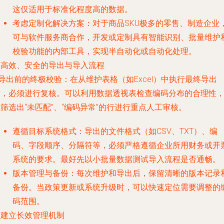
这仅适用于标准化程度高的数据。
考虑定制化解决方案
：对于商品SKU极多的零售、制造企业
可与软件服务商合作，开发或定制具有智能识别、批量维护
校验功能的内部工具，实现半自动化或自动化处理。
. 高效、安全的导出与导入流程
导出前的终极校验
：在从维护表格（如Excel）中执行最终导出
前，必须进行复核。可以利用数据透视表检查编码分布的合理性
筛选出“未匹配”、“编码异常”的行进行重点人工审核。
遵循目标系统格式
：导出的文件格式（如CSV、TXT）、编
码、字段顺序、分隔符等，必须严格遵循企业所用财务或开
系统的要求。最好先以小批量数据测试导入流程是否通畅。
版本管理与备份
：每次维护和导出后，保留清晰的版本记录
备份。当政策更新或系统升级时，可以快速定位需要调整的
码范围。
. 建立长效管理机制