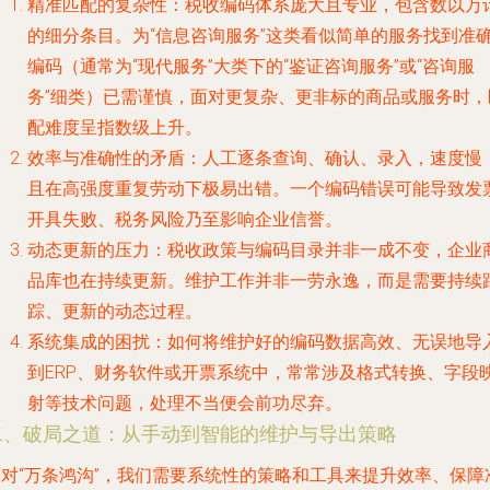
精准匹配的复杂性
：税收编码体系庞大且专业，包含数以万
的细分条目。为“信息咨询服务”这类看似简单的服务找到准
编码（通常为“现代服务”大类下的“鉴证咨询服务”或“咨询服
务”细类）已需谨慎，面对更复杂、更非标的商品或服务时，
配难度呈指数级上升。
效率与准确性的矛盾
：人工逐条查询、确认、录入，速度慢
且在高强度重复劳动下极易出错。一个编码错误可能导致发
开具失败、税务风险乃至影响企业信誉。
动态更新的压力
：税收政策与编码目录并非一成不变，企业
品库也在持续更新。维护工作并非一劳永逸，而是需要持续
踪、更新的动态过程。
系统集成的困扰
：如何将维护好的编码数据高效、无误地导
到ERP、财务软件或开票系统中，常常涉及格式转换、字段
射等技术问题，处理不当便会前功尽弃。
二、破局之道：从手动到智能的维护与导出策略
面对“万条鸿沟”，我们需要系统性的策略和工具来提升效率、保障